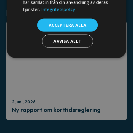
har samlat in från din användning av deras
tjänster.
Integritetspolicy
Relaterade nyheter
ACCEPTERA ALLA
AVVISA ALLT
2 juni, 2026
Ny rapport om korttidsreglering