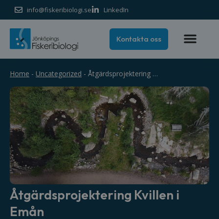
info@fiskeribiologi.se
LinkedIn
Kontakta oss
Home
-
Uncategorized
-
Åtgärdsprojektering Kvillen i Emån
Åtgärdsprojektering Kvillen i
Emån