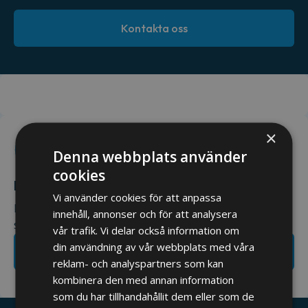
Kontakta oss
×
Denna webbplats använder
cookies
Har du ett projekt på gång?
Vi använder cookies för att anpassa
Hör av dig till oss så återkommer vi till dig så snart
innehåll, annonser och för att analysera
som möjligt.
vår trafik. Vi delar också information om
din användning av vår webbplats med våra
Ta kontakt med oss
reklam- och analyspartners som kan
kombinera den med annan information
som du har tillhandahållit dem eller som de