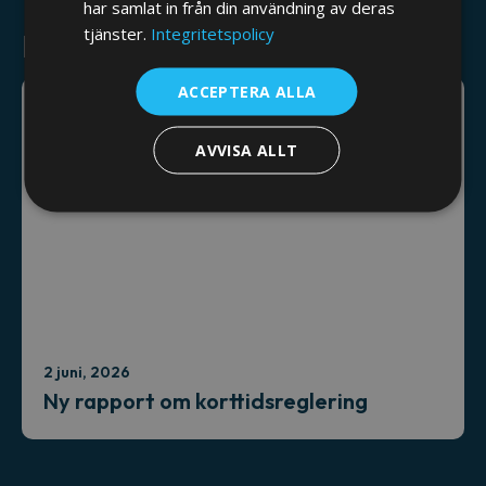
har samlat in från din användning av deras
tjänster.
Integritetspolicy
Relaterade nyheter
ACCEPTERA ALLA
AVVISA ALLT
2 juni, 2026
Ny rapport om korttidsreglering