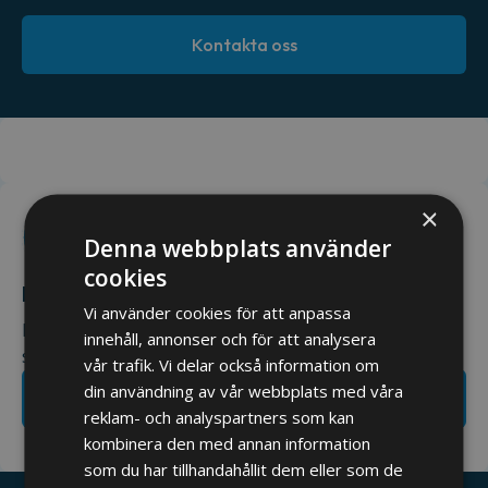
Kontakta oss
×
Denna webbplats använder
cookies
Har du ett projekt på gång?
Vi använder cookies för att anpassa
Hör av dig till oss så återkommer vi till dig så snart
innehåll, annonser och för att analysera
som möjligt.
vår trafik. Vi delar också information om
din användning av vår webbplats med våra
Ta kontakt med oss
reklam- och analyspartners som kan
kombinera den med annan information
som du har tillhandahållit dem eller som de