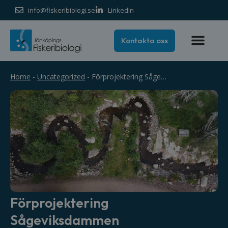
info@fiskeribiologi.se
LinkedIn
Kontakta oss
Home
-
Uncategorized
-
Förprojektering Sågeviksdammen
Förprojektering
Sågeviksdammen