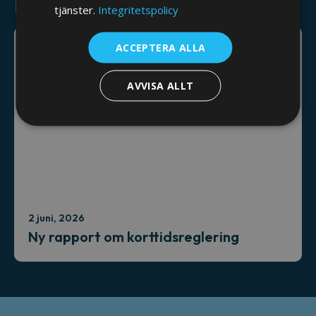
Relaterade nyheter
tjänster.
Integritetspolicy
ACCEPTERA ALLA
AVVISA ALLT
2 juni, 2026
Ny rapport om korttidsreglering