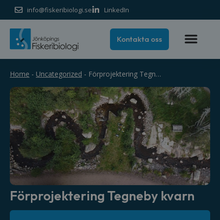
info@fiskeribiologi.se
LinkedIn
Kontakta oss
Home
-
Uncategorized
-
Förprojektering Tegneby kvarn
Förprojektering Tegneby kvarn