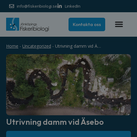
info@fiskeribiologi.se
LinkedIn
Kontakta oss
Home
-
Uncategorized
-
Utrivning damm vid Äsebo
Utrivning damm vid Äsebo