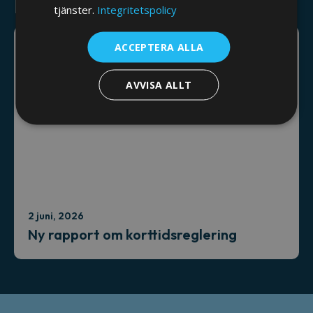
Relaterade nyheter
tjänster.
Integritetspolicy
ACCEPTERA ALLA
AVVISA ALLT
2 juni, 2026
Ny rapport om korttidsreglering