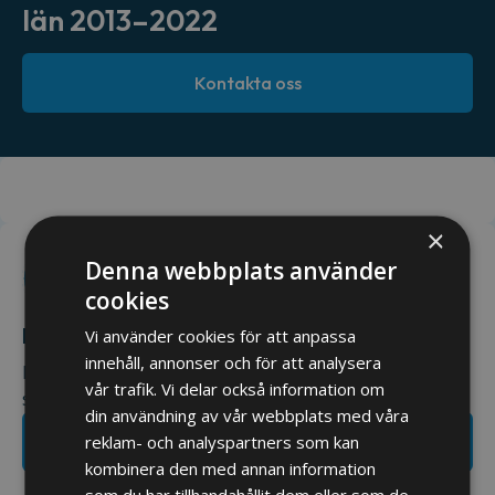
län 2013–2022
Kontakta oss
×
Denna webbplats använder
cookies
Har du ett projekt på gång?
Vi använder cookies för att anpassa
innehåll, annonser och för att analysera
Hör av dig till oss så återkommer vi till dig så snart
vår trafik. Vi delar också information om
som möjligt.
din användning av vår webbplats med våra
reklam- och analyspartners som kan
Ta kontakt med oss
kombinera den med annan information
som du har tillhandahållit dem eller som de