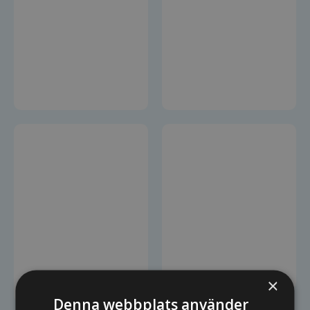
korttidsreglering
Läs mer
Fiskvägar
Fiskvägen i
Oppeby – sista
pusselbiten på
plats
Läs mer
×
Denna webbplats använder